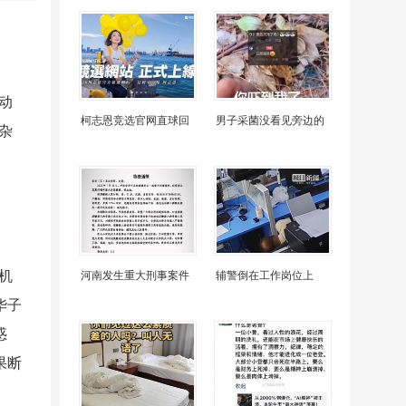
动
柯志恩竞选官网直球回
男子采菌没看见旁边的
杂
机
河南发生重大刑事案件
辅警倒在工作岗位上
华子
惑
果断