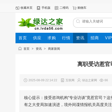
收藏本页
手机版
二维码
购物车
首页
供应
求购
行情
资讯
招商
VI
首页
>
资讯
>
商家新闻
离职受访惹官
2025-08-09 22:14:22
互联网
绿达之家网
66
核心提示：接受咨询机构“专业访谈”竟惹官司？
有之大变局加速演进，境外间谍情报机关高度关注