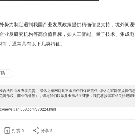
外势力制定遏制我国产业发展政策提供精确信息支持，境外间谍
企业及研究机构等高价值目标，如人工智能、量子技术、集成电
咨询”，通常具有以下几类特征。
不防→
合法性由发布者负责。 绿达之家网对此不承担任何保证责任, 绿达之家网仅提供信
犯著作权、商业信誉等），请与我们联系并出示相关证据，我们将按国家相关法规即
tp://news.tianlu58.com/370224.html
打赏
分享
0
5