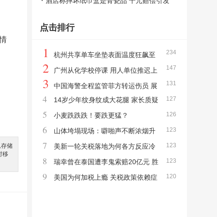
确认安全
酒店称摔坏纸巾盒是骨瓷品 千元赔偿引发
争议
点击排行
情
1
234
杭州共享单车坐垫表面温度狂飙至
2
147
63℃ 高温下的“烫手山芋”
广州从化学校停课 用人单位推迟上
3
131
班 台风“红霞”来袭防御措施启动
中国海警全程监管菲方转运伤员 展
4
127
14岁少年纹身纹成大花腿 家长质疑
现人道主义考量
5
126
店家疏忽
小麦跌跌跌！要跌更猛？
6
123
山体垮塌现场：噼啪声不断浓烟升
7
123
息存储
腾 居民紧急撤离
美新一轮关税落地为何各方反应冷
时移
8
123
淡 缺乏证据引发质疑
瑞幸曾在泰国遭李鬼索赔20亿元 胜
9
120
诉反击商标侵权
美国为何加税上瘾 关税政策依赖症
显现