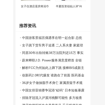
女子住酒店退房将浴巾
半夏投资创始人评“AI
推荐资讯
中国游客景福宫偶遇李在明一起合影 总统
亲民互动受赞
女子跳下货车男子追逐 二人系夫妻 家庭琐
事引发争执
同居30年出轨转账38万法院判还15万 事实
婚姻财产权益受保护
蔚来蝉联J.D. Power服务满意度榜首 全链
路服务体系获认可
解析FCC为何如此上蹿下跳 接棒BIS成新主
角
创新药2.0时代爆发 谁跑在了前面 医药基金
领跑市场
36岁女子做抽脂手术身亡 家属质疑手术规
范性
中国女排亚锦赛争冠添“砝码” 日本短板暴露
排除牙冠混入泸溪河桃酥可能性 多方核查