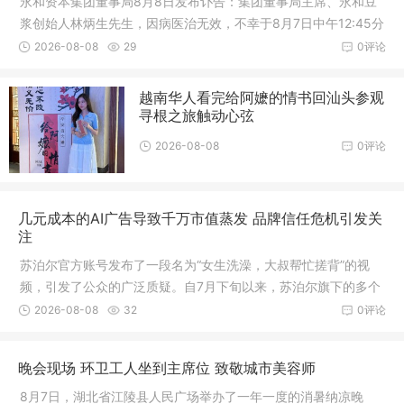
永和资本集团董事局8月8日发布讣告：集团董事局主席、永和豆
浆创始人林炳生先生，因病医治无效，不幸于8月7日中午12:45分
在台北安详逝世，享年七十岁
2026-08-08
29
0评论
越南华人看完给阿嬷的情书回汕头参观
寻根之旅触动心弦
2026-08-08
0评论
几元成本的AI广告导致千万市值蒸发 品牌信任危机引发关
注
苏泊尔官方账号发布了一段名为“女生洗澡，大叔帮忙搓背”的视
频，引发了公众的广泛质疑。自7月下旬以来，苏泊尔旗下的多个
电商账号批量发布了AI生成的擦边短视频，内容以异性闯入私密
2026-08-08
32
0评论
空间为噱头，配以露骨台词，迅速引发全网批评
晚会现场 环卫工人坐到主席位 致敬城市美容师
8月7日，湖北省江陵县人民广场举办了一年一度的消暑纳凉晚