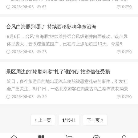
街道侯园社区租房放置杂物。2026年7月30日，他因琐事与邻居
2026-08-08
67
0评论
侯某立发生争执，并持刀将其刺伤致死
台风白海豚到哪了 持续西移影响华东沿海
8月6日，台风“白海豚”继续维持强台风级别并向西移动。该台风
体型庞大，云系覆盖范围广，已在海上漂泊超过10天。今晨8
时，“白海豚”的中心位于浙江省温州市偏东方向约1300公里的洋
2026-08-08
23
0评论
面上，强度为强台风级
景区周边的“轮胎刺客”扎了谁的心 旅游信任受损
近日，多个旅游目的地出现汽车轮胎被恶意扎破的事件，引发社
会广泛关注。8月1日，一名北京游客在内蒙古乌兰察布黄花沟景
区自驾游时，车胎接连被扎两枚钉子
2026-08-08
29
0评论
« 上一页
1
/1541
下一页 »