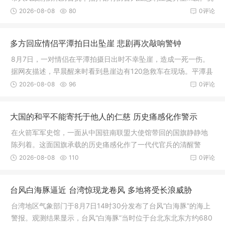
州市气象台也已先后发布主城区台风蓝色预警信号和雷电黄色预
2026-08-08
80
0评论
警信号
多方回应情侣平潭拍日出坠崖 悲剧再次敲响警钟
8月7日，一对情侣在平潭拍摄日出时不幸坠崖，造成一死一伤。
据网友描述，早晨醒来时看到悬崖边有120急救车在现场。平潭县
殡仪馆确认，当天确实有一名20多岁女性的遗体从磹角底村送来
2026-08-08
96
0评论
大国的和平不能寄托于他人的仁慈 历史痛感化作警示
在火箭军军史馆，一面从中国驻南联盟大使馆带回的国旗静静地
陈列着。这面国旗承载的历史痛感化作了一代代官兵的清醒警
示：大国和平不能寄托于他人的仁慈。火箭军某部骆庭荣在专题
2026-08-08
110
0评论
片《制胜》中提到：“我们身后满是‘观众’，这个‘观众’是中国的亿
万人民
台风白海豚逼近 台湾惊现龙卷风 多地将受长浪威胁
台湾地区气象部门于8月7日14时30分发布了台风“白海豚”的海上
警报。观测结果显示，台风“白海豚”当时位于台北东北东方约680