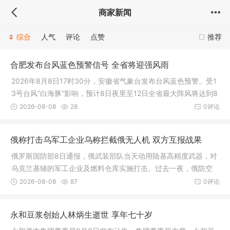
商家新闻
综合
人气
评论
点赞
推荐
合肥发布台风蓝色预警信号 全省将迎强风雨
2026年8月8日17时30分，安徽省气象台发布台风蓝色预警。受1
3号台风“白海豚”影响，预计8日夜里至12日全省最大阵风将达到8
级左右，高海拔山区和水面上阵风可能达到10~11级
2026-08-08
28
0评论
俄称打击乌军工企业乌称拦截俄无人机 双方互报战果
俄罗斯国防部8日通报，俄武装部队当天动用陆基高精度武器，对
乌克兰基辅的军工企业及燃料仓库实施打击。过去一夜，俄防空
力量在别尔哥罗德州、罗斯托夫州等多地拦截了397架乌克兰无人
2026-08-08
87
0评论
机
永和豆浆创始人林炳生逝世 享年七十岁