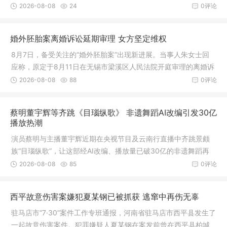
公里处，以每小时11公里的速度向西移动
2026-08-08
24
0评论
婚外胚胎案离婚诉讼延期审理 女方坚定维权
8月7日，备受关注的“婚外胚胎案”出现新进展。当事人朱女士回
应称，原定于8月11日在无锡市梁溪区人民法院开庭审理的离婚诉
讼已确定延期，但她不会停止自己的维权行动
2026-08-08
88
0评论
蔡明董宇辉等齐跳《目瑙纵歌》 非遗舞蹈AI改编引发30亿
播放热潮
演员蔡明与主播董宇辉近期在央视节目及云南行直播中齐跳景颇
族“目瑙纵歌”，让这部经AI改编、播放量已破30亿的非遗舞蹈再
次成为全网焦点
2026-08-08
85
0评论
西平故意伤害案嫌犯夏某钢已被抓获 逃窜中再伤无辜
驻马店市“7·30”案件工作专班通报，河南省驻马店市西平县发生了
一起故意伤害案件。犯罪嫌疑人夏某钢在案发前曾在西平县柏城