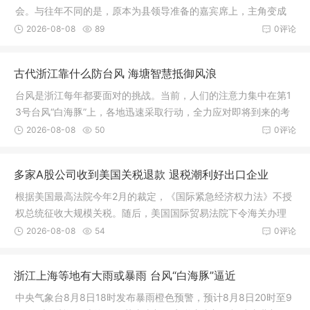
会。与往年不同的是，原本为县领导准备的嘉宾席上，主角变成
了十余名环卫工人代表。傍晚六点半，广场舞台前已经聚集了大
2026-08-08
89
0评论
批群众。临近晚七点，在工作人员的引导下，十余名环卫工人有
序落座
古代浙江靠什么防台风 海塘智慧抵御风浪
台风是浙江每年都要面对的挑战。当前，人们的注意力集中在第1
3号台风“白海豚”上，各地迅速采取行动，全力应对即将到来的考
验。古代典籍中，台风常被称为“飓风”，沿海地区还有多种方言表
2026-08-08
50
0评论
述，如闽语中的“风颱”、粤语中的“风旧”和浙江话中的“风痴”
多家A股公司收到美国关税退款 退税潮利好出口企业
根据美国最高法院今年2月的裁定，《国际紧急经济权力法》不授
权总统征收大规模关税。随后，美国国际贸易法院下令海关办理
相关退款。美国海关与边境保护局于4月20日启动第一阶段退款工
2026-08-08
54
0评论
作，首批退款在5月11日前后发放
浙江上海等地有大雨或暴雨 台风“白海豚”逼近
中央气象台8月8日18时发布暴雨橙色预警，预计8月8日20时至9