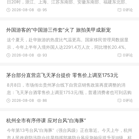
日20时，浙江、上海、江苏东南部、安徽东南部、福建东北部、
台湾岛北部以及海南西北部、云南中南部和东北部、重庆南部、
2026-08-08
95
0评论
贵州北部、湖北西部等地有大雨或暴雨
外国游客的“中国游三件套”火了 旅拍美甲成新宠
这个夏天，赴华旅游的热度比气温更高。国家移民管理局数据显
示，今年上半年入境外国人达2291.4万人次，同比增长20.4%。
其中免签入境外国人1781.5万人次，占入境外国人的77.7%，同比
2026-08-08
93
0评论
上升30.6%
茅台部分直营店飞天茅台提价 零售价上调至1753元
8月8日，市场传出贵州茅台线下自营店销售政策再度调整的消
息：飞天茅台酒零售价上调至1753元/瓶，普通消费者也可到店购
买
2026-08-08
86
0评论
杭州全市有序停课 应对台风“白海豚”
今年第13号台风“白海豚”（强台风级）正在靠近。今天上午，杭州
市人民政府防汛防台抗旱指挥部将防台风应急响应提升至Ⅲ级。杭