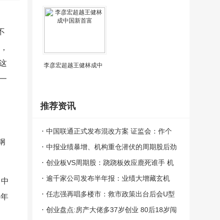
不
倍，
这
李彦宏超越王健林成中
一
推荐资讯
中国联通正式发布混改方案 证监会：作个
钢
案处理
中报业绩暴增、机构重仓潜伏的周期股后劲
不足了？分化后关注这三条主线
创业板VS周期股：跷跷板效应鹿死谁手 机
构判断竟惊人一致
逾千家公司发布半年报：业绩大增藏玄机
司中
周期股后市料分化
任志强再唱多楼市：救市政策出台后会U型
半年
缓慢回升
创业盘点:房产大佬多37岁创业 80后18岁闯