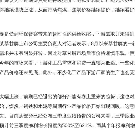
析师认为，近期煤焦钢链持续提价，电弧炉和高炉产能无法弥补
将继续强势上涨，从而带动焦煤、焦炭价格继续提价，继续看好
是受到环保督察带来的暂时性的供给收缩，下游需求并未得到
某草甘膦上市公司主要负责人对记者表示，8月以来草甘膦的一
需求并未有明显好转，因此对草甘膦市场后市价格谨慎乐观。伊
今年的市场来看，下游化工品需求和消费一直较为低迷。一些化
产品价格还未见底。此外，不少化工产品下游厂家的生产也会受
幅上涨，前期已经退出的部分产能有卷土重来的趋势，这也对
始，煤炭、钢铁和水泥等周期行业产品价格开始出现回暖。这意
失。目前从部分已经公布三季度业绩预告的公司来看，三季度业
计前三季度净利增长幅度为500%至621%，而其半年报净利