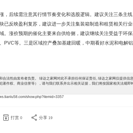
，后续需注意其行情节奏变化和选股逻辑。建议关注三条主线
块已反映盈利复苏，建议进一步关注集装箱制造和租赁相关行业
域。涨价预期的催化主要来自供给侧，建议继续关注受益于环保
、PVC等。三是区域控产叠加基建回暖，中期看好水泥和电解
合法性由发布者负责。 绿达之家网对此不承担任何保证责任, 绿达之家网仅提供信
犯著作权、商业信誉等），请与我们联系并出示相关证据，我们将按国家相关法规即
news.tianlu58.com/show.php?itemid=3357
打赏
分享
0
19