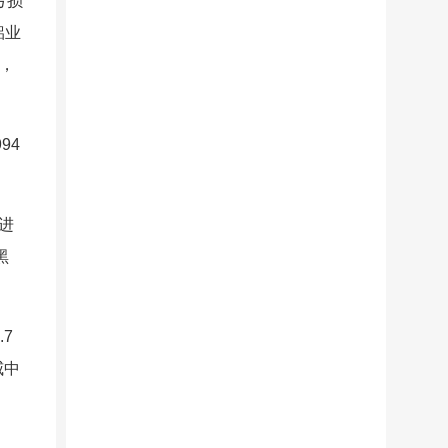
亏损
铝业
东，
94
进
黑
7
威中