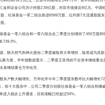
净利润约4.15亿元，比去年同期增长149.73%，去年同期则为
汇金和证金公司共计持股2.58亿股，对应市值接近8亿元。中国
万股，社保基金一零二组合新进6589万股，位列第7大流通股股
万股。
金一零八组合和一零六组合在二季度分别增持了450万股和9
739.3%。
、陕天然气和神火股份二季度被险资大举增持，险资成为其新
。私募方面，半年报数据显示，二季度王亚伟的千合资本继续重仓
水泉继续重仓万华化学。
户数大幅增长。万华化学今年二季度股东数环比大幅增长72.
35%，前十大股东中，公司二季度分别获社保基金一零八组合和挪
以来进入稳步上升通道，目前涨幅已经超过50%。