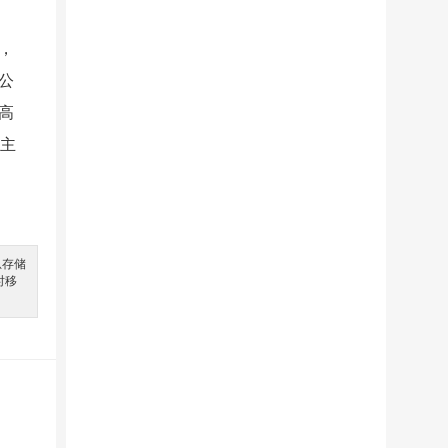
，
公
高
铝主
息存储
时移