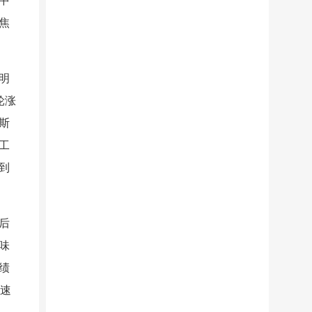
中
焦
明
轮涨
斯
工
到
后
味
绩
增速