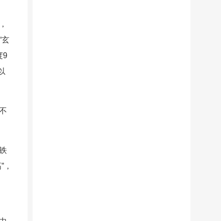
，
“玄
度9
以
不
铁
”，