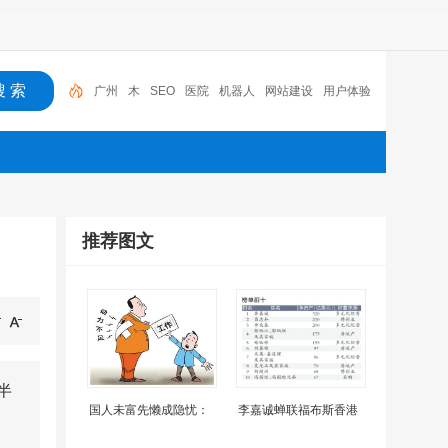
广州
木
SEO
医院
机器人
网站建设
用户体验
百度竞价推广
深圳
贷款
推荐图文
半
国人未富先懒成隐忧：
李嘉诚蝉联福布斯香港