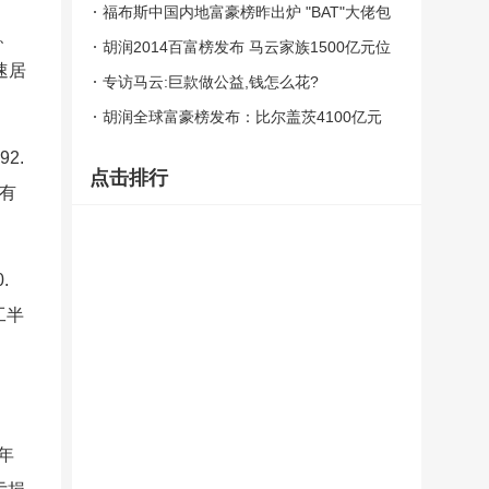
江湖
福布斯中国内地富豪榜昨出炉 "BAT"大佬包
、
揽前三
胡润2014百富榜发布 马云家族1500亿元位
速居
居榜首
专访马云:巨款做公益,钱怎么花?
胡润全球富豪榜发布：比尔盖茨4100亿元
重夺首富
2.
点击排行
持有
.
工半
年