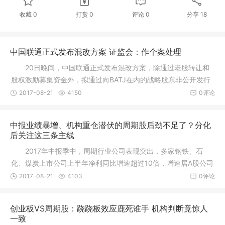
收藏
0
打赏
0
评论
0
分享
18
中国联通正式发布混改方案 证监会：作个案处理
20日晚间，中国联通正式发布混改方案，除通过老股转让和
股权激励募集资金外，拟通过向BATJ在内的战略股东非公开发行
不超过约
2017-08-21
4150
0评论
中报业绩暴增、机构重仓潜伏的周期股后劲不足了？分化
后关注这三条主线
2017年中报季中，周期行业公司表现突出，多家钢铁、石
化、煤炭上市公司上半年净利同比增速超过10倍，增速居A股公司
前列。部
2017-08-21
4103
0评论
创业板VS周期股：跷跷板效应鹿死谁手 机构判断竟惊人
一致