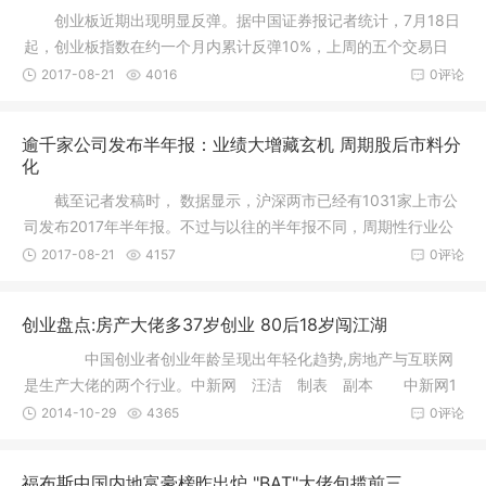
创业板近期出现明显反弹。据中国证券报记者统计，7月18日
起，创业板指数在约一个月内累计反弹10%，上周的五个交易日
里更是有
2017-08-21
4016
0评论
逾千家公司发布半年报：业绩大增藏玄机 周期股后市料分
化
截至记者发稿时， 数据显示，沪深两市已经有1031家上市公
司发布2017年半年报。不过与以往的半年报不同，周期性行业公
司中期
2017-08-21
4157
0评论
创业盘点:房产大佬多37岁创业 80后18岁闯江湖
中国创业者创业年龄呈现出年轻化趋势,房地产与互联网
是生产大佬的两个行业。中新网 汪洁 制表 副本 中新网1
0月29
2014-10-29
4365
0评论
福布斯中国内地富豪榜昨出炉 "BAT"大佬包揽前三