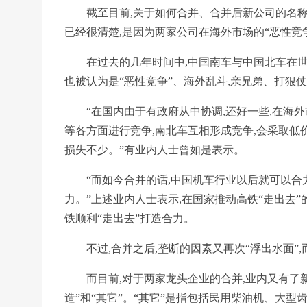
截至目前,关于如何合并、合并后新公司的名称、
已经很清楚,是因为两家公司在海外市场的“恶性竞
在过去的几年时间中,中国南车与中国北车在世界
也被认为是“恶性竞争”、海外乱斗,亲兄弟、打狠仗
“在国内由于有政府从中协调,还好一些,在海外
等各方面进行竞争,南北车互相形成竞争,会采取低
损失不少。”有业内人士曾如是表示。
“而如今合并的话,中国机车行业以后就可以合力
力。”上述业内人士表示,在国家推动高铁“走出去
铁顺利“走出去”打造合力。
不过,合并之后,垄断的因素又再次“浮出水面”
而目前,对于两家龙头企业的合并,业内又有了新
造”和“其它”。“其它”是指包括民用柴油机、大