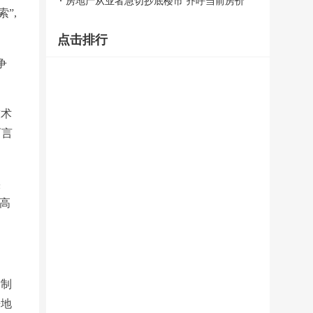
房地产从业者急切抄底楼市 齐呼当前房价
”,
到底了
点击排行
争
技术
而言
实
为高
发制
房地