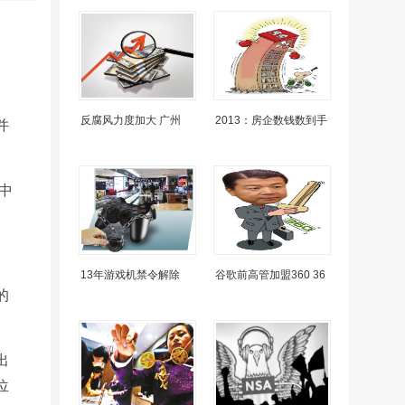
反腐风力度加大 广州
2013：房企数钱数到手
并
中
13年游戏机禁令解除
谷歌前高管加盟360 36
的
出
位