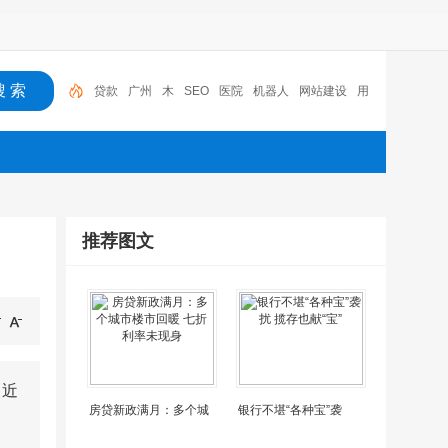
贷款
广州
木
SEO
医院
机器人
网站建设
用
户体验
百度竞价推广
深圳
推荐图文
了近
房贷新政满月：多个城
银行不堪“各种宝”袭