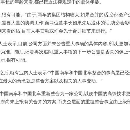
董事长的年龄来看,都已接近法律规定中的退休年龄。
有可能。“由于,两车的集团结构较大,如果合并的话,必然会产
,需要大量的协调工作,而两位董事长如果先后退休的话,势必会影
测来看的话,目前人事变动或许会先于合并细节来进行。”
士表示,目前,公司方面并未公告重大事项的具体内容,所以,更加
为准。随后,记者再次追问,重大事项的下一步公告是否真的像上
示,很有可能。
,就有业内人士表示:“中国南车和中国北车整合的事高层已经
现在最大的悬念就是整合方案以及相关的人事变动。”
中国南车和中国北车重新整合为一家公司,以便中国的高铁技术
股东尚未上报有关合并的方案,而央企层面的重组整合事宜由上级