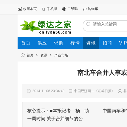
收藏本页
手机版
二维码
购物车
首页
供应
求购
行情
资讯
招商
VI
首页
>
资讯
>
产业市场
南北车合并人事或
2014-11-06 23:34:49
中国经济网—《证券日报》
非
核心提示：■本报记者 杨 萌 中国南车和中
一周时间,关于合并细节的公