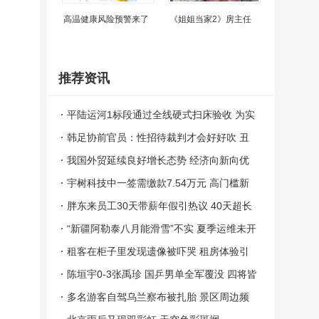
高温健康风险预警来了
《姐姐当家2》房主任
推荐资讯
平陆运河1标段通过全线硬式扫床验收 为实
船试航奠定基础
韩足协前官员：性招待裁判才会好好吹 丑
闻曝光震动足坛
我国外贸延续良好增长态势 经济向新向优
支撑
宇树科技中一签需缴款7.54万元 高门槛新
股引关注
胖东来员工30天带薪年假引热议 40天超长
假期羡煞旁人
“新疆阿勒泰八月能滑雪”不实 夏季运维未开
放滑雪
租客在柜子里发现遗像被吓哭 租房体验引
争议
陈垣宇0-3张禹珍 国乒男单全军覆没 四将皆
墨止步横滨
多名游客自驾乌兰察布被扎胎 景区周边频