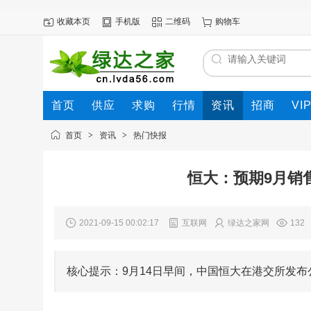
收藏本页
手机版
二维码
购物车
首页
供应
求购
行情
资讯
招商
VI
首页
>
资讯
>
热门快报
恒大：预期9月销
2021-09-15 00:02:17
互联网
绿达之家网
132
核心提示：9月14日早间，中国恒大在港交所发