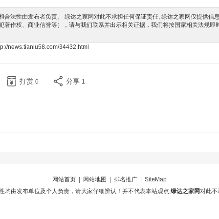
合法性由发布者负责。 绿达之家网对此不承担任何保证责任, 绿达之家网仅提供信
犯著作权、商业信誉等），请与我们联系并出示相关证据，我们将按国家相关法规即
tp://news.tianlu58.com/34432.html
打赏
分享
0
1
网站首页
|
网站地图
|
排名推广
|
SiteMap
性均由发布单位及个人负责，请大家仔细辨认！并不代表本站观点,
绿达之家网
对此不