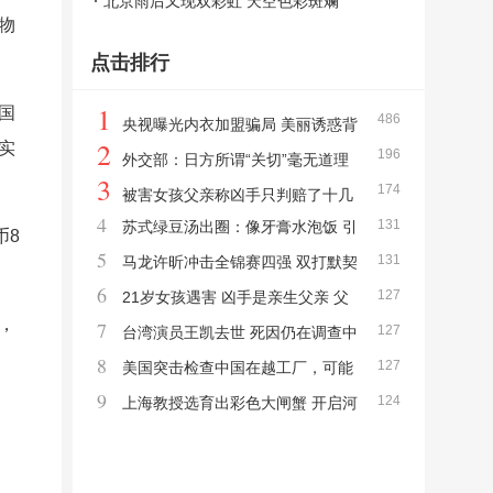
现钉子陷阱
北京雨后又现双彩虹 天空色彩斑斓
物
点击排行
1
国
486
央视曝光内衣加盟骗局 美丽诱惑背
2
实
196
后的陷阱
外交部：日方所谓“关切”毫无道理
3
174
驳斥日方无理主张
被害女孩父亲称凶手只判赔了十几
4
131
苏式绿豆汤出圈：像牙膏水泡饭 引
万 家属不满民事赔偿结果
币8
5
131
发夏日口味争议
马龙许昕冲击全锦赛四强 双打默契
6
127
再检验
21岁女孩遇害 凶手是亲生父亲 父
，
7
127
女争执引发悲剧
台湾演员王凯去世 死因仍在调查中
8
127
美国突击检查中国在越工厂，可能
9
124
很快找借口加关税：贸易压力升级
上海教授选育出彩色大闸蟹 开启河
蟹“彩色”新时代