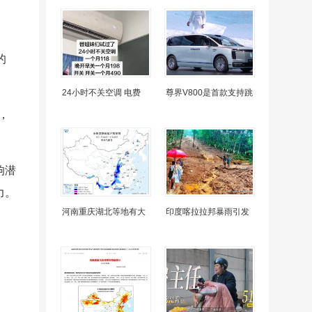
的
24小时不关空调 电费
尊界V800是首款支持跳
，
响潜
力。
河南重庆湖北等地有大
印度喀拉拉邦暴雨引发